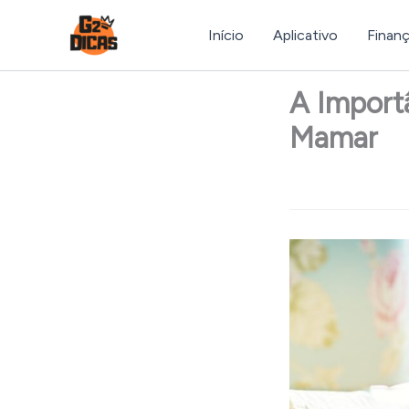
Ir
para
Início
Aplicativo
Finan
o
conteúdo
A Import
Mamar