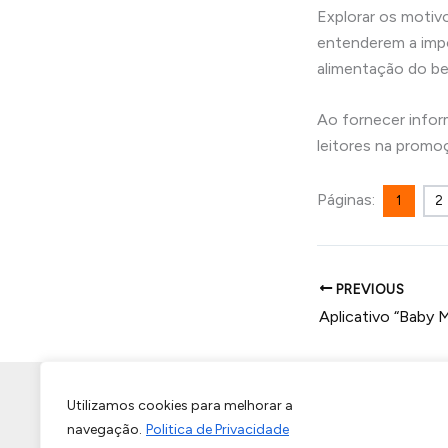
Explorar os motivo
entenderem a impo
alimentação do be
Ao fornecer inform
leitores na promoç
Páginas:
1
2
PREVIOUS
Início
Termos de Uso e Condições
Sobre Nós
Utilizamos cookies para melhorar a
navegação.
Politica de Privacidade