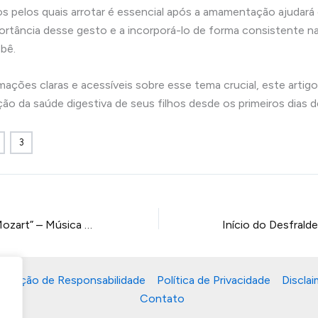
s pelos quais arrotar é essencial após a amamentação ajudará 
rtância desse gesto e a incorporá-lo de forma consistente na
bê.
ações claras e acessíveis sobre esse tema crucial, este artigo 
ão da saúde digestiva de seus filhos desde os primeiros dias de
3
Aplicativo “Baby Mozart” – Música para Bebês
Isenção de Responsabilidade
Política de Privacidade
Disclai
Contato