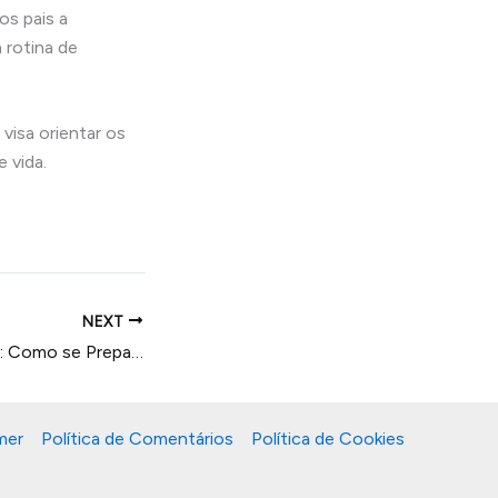
os pais a
 rotina de
visa orientar os
 vida.
NEXT
Início do Desfralde: Como se Preparar
mer
Política de Comentários
Política de Cookies