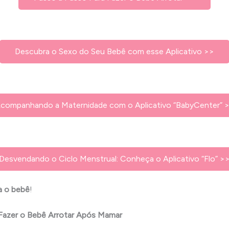
Descubra o Sexo do Seu Bebê com esse Aplicativo >>
companhando a Maternidade com o Aplicativo “BabyCenter” 
Desvendando o Ciclo Menstrual: Conheça o Aplicativo “Flo” >
a o bebê
!
 Fazer o Bebê Arrotar Após Mamar