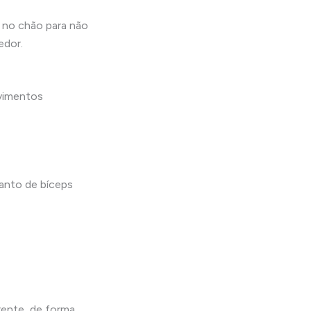
 no chão para não
edor.
ovimentos
anto de bíceps
rente, de forma