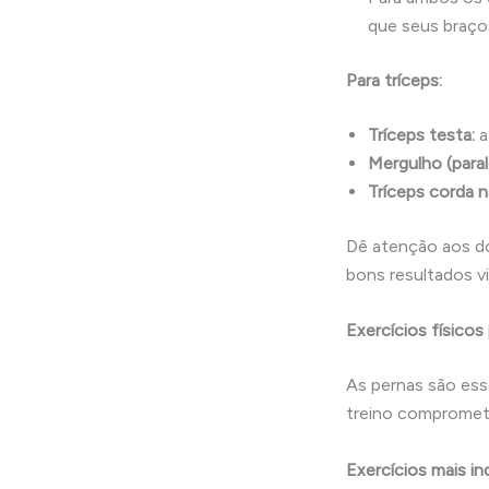
que seus braço
Para tríceps:
Tríceps testa:
a
Mergulho (paral
Tríceps corda na
Dê atenção aos doi
bons resultados vi
Exercícios físicos
As pernas são ess
treino compromete 
Exercícios mais in