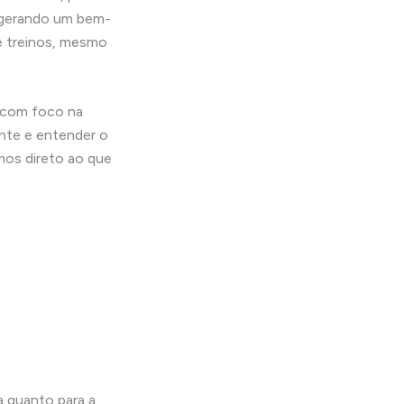
, gerando um bem-
de treinos, mesmo
, com foco na
ente e entender o
mos direto ao que
a quanto para a