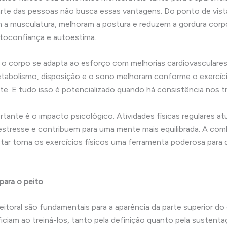
rte das pessoas não busca essas vantagens. Do ponto de vist
m a musculatura, melhoram a postura e reduzem a gordura corpor
toconfiança e autoestima.
, o corpo se adapta ao esforço com melhorias cardiovasculares
tabolismo, disposição e o sono melhoram conforme o exercíc
te. E tudo isso é potencializado quando há consistência nos tr
tante é o impacto psicológico. Atividades físicas regulares a
estresse e contribuem para uma mente mais equilibrada. A com
tar torna os exercícios físicos uma ferramenta poderosa para
 para o peito
itoral são fundamentais para a aparência da parte superior d
iciam ao treiná-los, tanto pela definição quanto pela sustenta