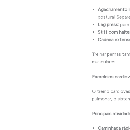
Agachamento li
postura! Separ
Leg press:
perm
Stiff com halte
Cadeira extenso
Treinar pernas ta
musculares.
Exercícios cardio
O treino cardiova
pulmonar, o siste
Principais atividad
Caminhada rápid