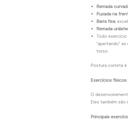
Remada curvada
Puxada na frent
Barra fixa:
excel
Remada unilater
Todo exercício 
“apertando” as
torso.
Postura correta é 
Exercícios físico
O desenvolvimento
Eles também são i
Principais exercíci