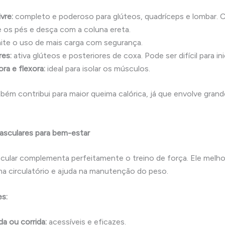
vre:
completo e poderoso para glúteos, quadríceps e lombar. 
e os pés e desça com a coluna ereta.
ite o uso de mais carga com segurança.
res:
ativa glúteos e posteriores de coxa. Pode ser difícil para ini
ra e flexora:
ideal para isolar os músculos.
mbém contribui para maior queima calórica, já que envolve gran
vasculares para bem-estar
scular complementa perfeitamente o treino de força. Ele melho
ma circulatório e ajuda na manutenção do peso.
es:
a ou corrida:
acessíveis e eficazes.