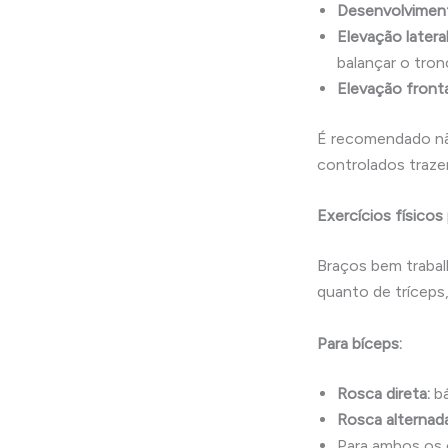
Desenvolviment
Elevação lateral
balançar o tron
Elevação fronta
É recomendado não
controlados traze
Exercícios físicos
Braços bem trabal
quanto de tríceps
Para bíceps:
Rosca direta:
bá
Rosca alternad
Para ambos os e