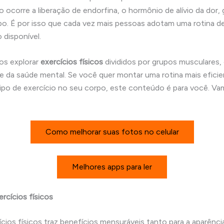
o ocorre a liberação de endorfina, o hormônio de alívio da dor
rpo. É por isso que cada vez mais pessoas adotam uma rotina 
disponível.
os explorar
exercícios físicos
divididos por grupos musculares
l e da saúde mental. Se você quer montar uma rotina mais efici
ipo de exercício no seu corpo, este conteúdo é para você. Va
Como melhorar suas fotos no celular
Melhores apps para ler
rcícios físicos
ícios físicos traz benefícios mensuráveis tanto para a aparênci