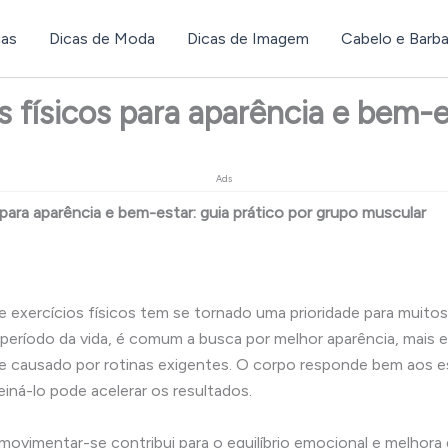
ças
Dicas de Moda
Dicas de Imagem
Cabelo e Barb
s físicos para aparência e bem-e
Ads
 para aparência e bem-estar: guia prático por grupo muscular
de exercícios físicos tem se tornado uma prioridade para muito
eríodo da vida, é comum a busca por melhor aparência, mais en
sse causado por rotinas exigentes. O corpo responde bem aos e
iná-lo pode acelerar os resultados.
movimentar-se contribui para o equilíbrio emocional e melhora