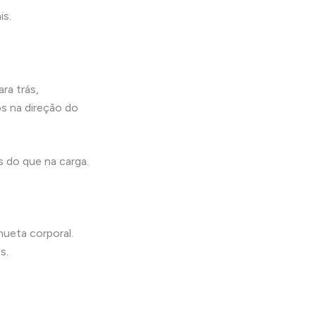
is.
ra trás,
s na direção do
s do que na carga.
hueta corporal.
s.