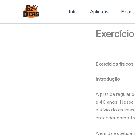
Ir
para
Início
Aplicativo
Finan
o
conteúdo
Exercício
Exercícios físicos
Introdução
A prática regular 
e 40 anos. Nesse p
e alívio do estre
entender como tre
Além da estética, 