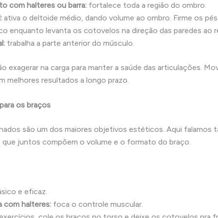
o com halteres ou barra:
fortalece toda a região do ombro.
:
ativa o deltoide médio, dando volume ao ombro. Firme os pés
co enquanto levanta os cotovelos na direção das paredes ao r
l:
trabalha a parte anterior do músculo.
 exagerar na carga para manter a saúde das articulações. M
m melhores resultados a longo prazo.
 para os braços
hados são um dos maiores objetivos estéticos. Aqui falamos t
, que juntos compõem o volume e o formato do braço.
sico e eficaz.
a com halteres:
foca o controle muscular.
xercícios, cole os braços no torso e deixe os cotovelos pra f