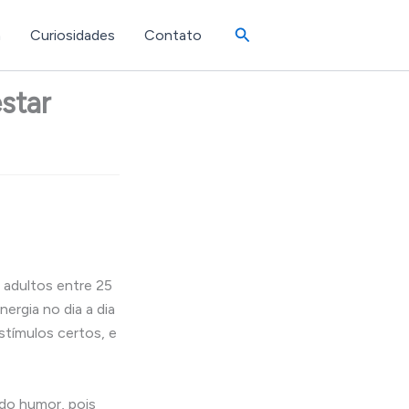
Pesquisar
a
Curiosidades
Contato
star
s adultos entre 25
ergia no dia a dia
stímulos certos, e
 do humor, pois