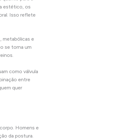
a estético, os
al. Isso reflete
, metabólicas e
io se torna um
einos.
tuam como válvula
binação entre
 quem quer
o corpo. Homens e
ção da postura.