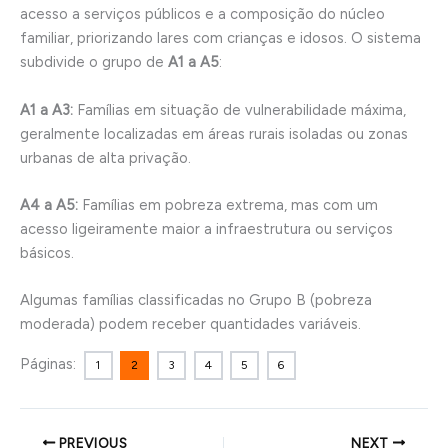
acesso a serviços públicos e a composição do núcleo
familiar, priorizando lares com crianças e idosos. O sistema
subdivide o grupo de
A1 a A5
:
A1 a A3:
Famílias em situação de vulnerabilidade máxima,
geralmente localizadas em áreas rurais isoladas ou zonas
urbanas de alta privação.
A4 a A5:
Famílias em pobreza extrema, mas com um
acesso ligeiramente maior a infraestrutura ou serviços
básicos.
Algumas famílias classificadas no Grupo B (pobreza
moderada) podem receber quantidades variáveis.
Páginas:
1
2
3
4
5
6
PREVIOUS
NEXT