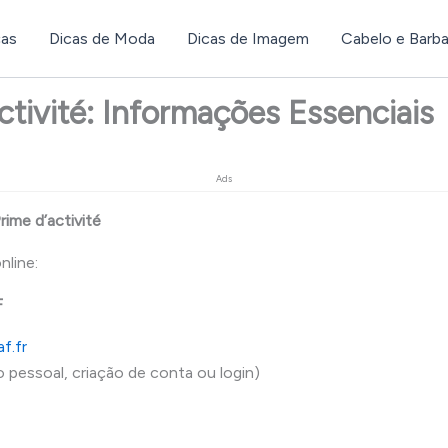
ças
Dicas de Moda
Dicas de Imagem
Cabelo e Barb
ctivité: Informações Essenciais
Ads
rime d’activité
nline:
F
f.fr
 pessoal, criação de conta ou login)