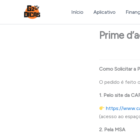
Ir
para
Início
Aplicativo
Finan
o
conteúdo
Prime d’a
Como Solicitar a P
O pedido é feito o
1. Pelo site da CA
https://www.ca
(acesso ao espaço
2. Pela MSA