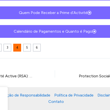
Quem Pode Receber a Prime d’Activité
Calendário de Pagamentos e Quanto é Pago
3
4
5
6
Revenu de Solidarité Active (RSA): Tudo Sobre o Benefício
Protection Socia
Isenção de Responsabilidade
Política de Privacidade
Disclai
Contato