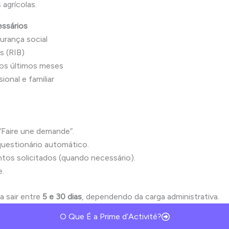
 agrícolas.
ssários
rança social
s (RIB)
os últimos meses
ional e familiar
“Faire une demande”.
uestionário automático.
tos solicitados (quando necessário).
e.
 sair entre
5 e 30 dias
, dependendo da carga administrativa.
O Que É a Prime d’Activité?