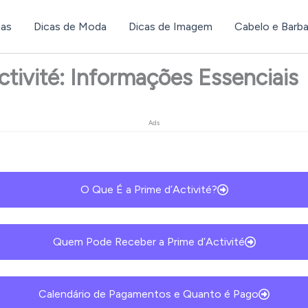
ças
Dicas de Moda
Dicas de Imagem
Cabelo e Barb
ctivité: Informações Essenciais
Ads
O Que É a Prime d’Activité?
Quem Pode Receber a Prime d’Activité
Calendário de Pagamentos e Quanto é Pago