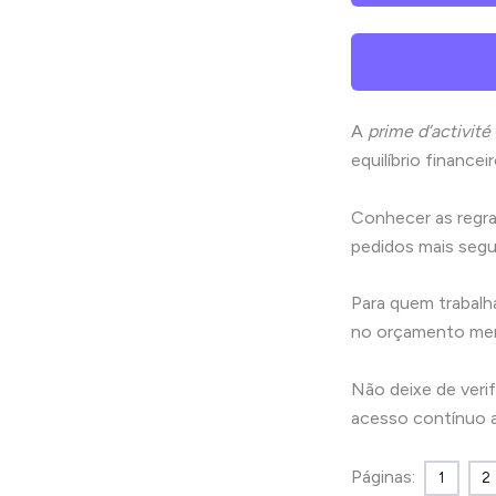
A
prime d’activité
equilíbrio finance
Conhecer as regra
pedidos mais segur
Para quem trabalh
no orçamento men
Não deixe de verif
acesso contínuo a
Páginas:
1
2