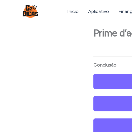
Ir
para
Início
Aplicativo
Finan
o
conteúdo
Prime d’a
Conclusão