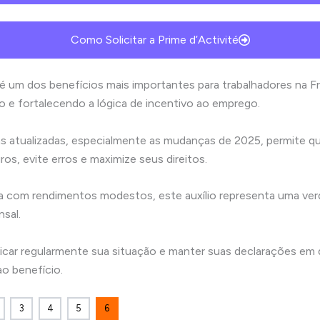
Como Solicitar a Prime d’Activité
é um dos benefícios mais importantes para trabalhadores na F
iro e fortalecendo a lógica de incentivo ao emprego.
s atualizadas, especialmente as mudanças de 2025, permite q
os, evite erros e maximize seus direitos.
a com rendimentos modestos, este auxílio representa uma verd
sal.
icar regularmente sua situação e manter suas declarações em di
o benefício.
3
4
5
6